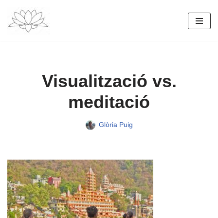
Vés
al
contingut
Visualització vs.
meditació
Glòria Puig