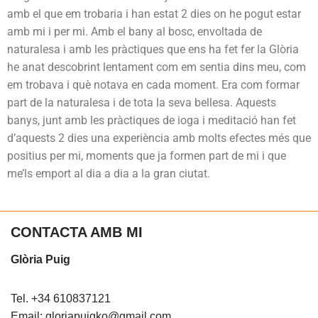
amb el que em trobaria i han estat 2 dies on he pogut estar
amb mi i per mi. Amb el bany al bosc, envoltada de
naturalesa i amb les pràctiques que ens ha fet fer la Glòria
he anat descobrint lentament com em sentia dins meu, com
em trobava i què notava en cada moment. Era com formar
part de la naturalesa i de tota la seva bellesa. Aquests
banys, junt amb les pràctiques de ioga i meditació han fet
d’aquests 2 dies una experiència amb molts efectes més que
positius per mi, moments que ja formen part de mi i que
me’ls emport al dia a dia a la gran ciutat.
CONTACTA AMB MI
Glòria Puig
Tel. +34 610837121
Email: gloriapuigko@gmail.com