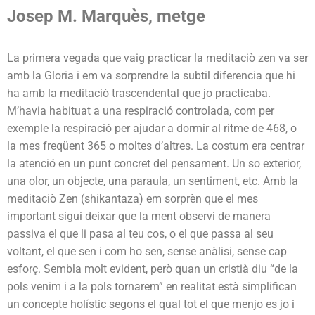
Josep M. Marquès, metge
La primera vegada que vaig practicar la meditaciò zen va ser
amb la Gloria i em va sorprendre la subtil diferencia que hi
ha amb la meditaciò trascendental que jo practicaba.
M’havia habituat a una respiració controlada, com per
exemple la respiració per ajudar a dormir al ritme de 468, o
la mes freqüent 365 o moltes d’altres. La costum era centrar
la atenció en un punt concret del pensament. Un so exterior,
una olor, un objecte, una paraula, un sentiment, etc. Amb la
meditaciò Zen (shikantaza) em sorprèn que el mes
important sigui deixar que la ment observi de manera
passiva el que li pasa al teu cos, o el que passa al seu
voltant, el que sen i com ho sen, sense anàlisi, sense cap
esforç. Sembla molt evident, però quan un cristià diu “de la
pols venim i a la pols tornarem” en realitat està simplifican
un concepte holístic segons el qual tot el que menjo es jo i