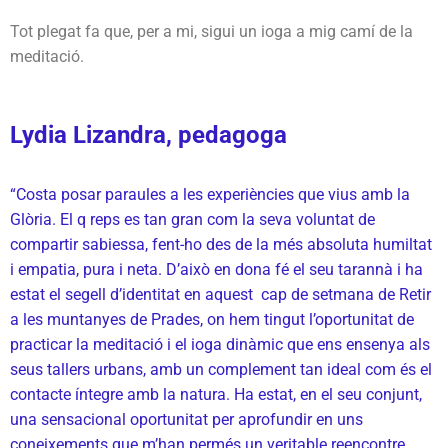
Tot plegat fa que, per a mi, sigui un ioga a mig camí de la
meditació.
Lydia Lizandra, pedagoga
“Costa posar paraules a les experiències que vius amb la
Glòria. El q reps es tan gran com la seva voluntat de
compartir sabiessa, fent-ho des de la més absoluta humiltat
i empatia, pura i neta. D’això en dona fé el seu tarannà i ha
estat el segell d’identitat en aquest cap de setmana de Retir
a les muntanyes de Prades, on hem tingut l’oportunitat de
practicar la meditació i el ioga dinàmic que ens ensenya als
seus tallers urbans, amb un complement tan ideal com és el
contacte íntegre amb la natura. Ha estat, en el seu conjunt,
una sensacional oportunitat per aprofundir en uns
coneixements que m’han permés un veritable reencontre