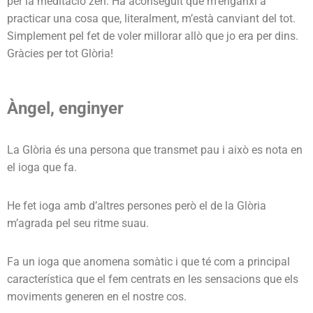
per la meditació zen. Ha aconseguit que m’enganxi a
practicar una cosa que, literalment, m’està canviant del tot.
Simplement pel fet de voler millorar allò que jo era per dins.
Gràcies per tot Glòria!
Àngel, enginyer
La Glòria és una persona que transmet pau i això es nota en
el ioga que fa.
He fet ioga amb d’altres persones però el de la Glòria
m’agrada pel seu ritme suau.
Fa un ioga que anomena somàtic i que té com a principal
característica que el fem centrats en les sensacions que els
moviments generen en el nostre cos.