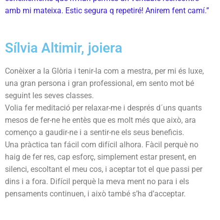
amb mi mateixa. Estic segura q repetiré! Anirem fent camí.”
Sílvia Altimir, joiera
Conèixer a la Glòria i tenir-la com a mestra, per mi és luxe,
una gran persona i gran professional, em sento mot bé
seguint les seves classes.
Volia fer meditació per relaxar-me i després d´uns quants
mesos de fer-ne he entès que es molt més que això, ara
començo a gaudir-ne i a sentir-ne els seus beneficis.
Una pràctica tan fácil com difícil alhora. Fàcil perquè no
haig de fer res, cap esforç, simplement estar present, en
silenci, escoltant el meu cos, i aceptar tot el que passi per
dins i a fora. Difícil perquè la meva ment no para i els
pensaments continuen, i això també s’ha d’acceptar.