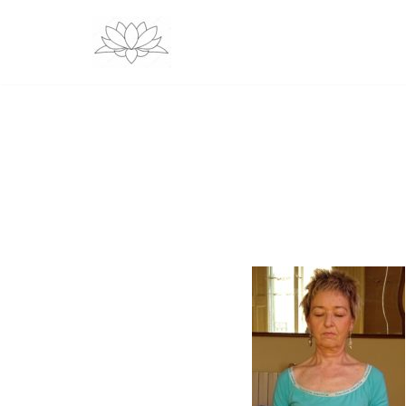
Vés
al
contingut