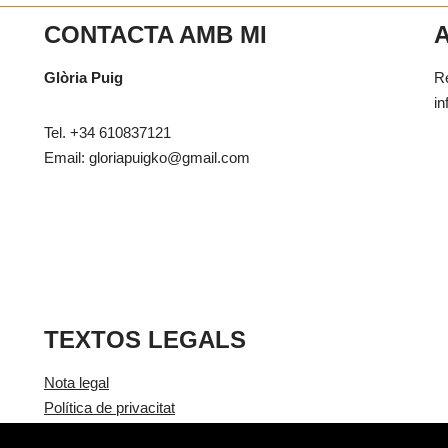
CONTACTA AMB MI
Glòria Puig
Re
in
Tel. +34 610837121
Email: gloriapuigko@gmail.com
TEXTOS LEGALS
Nota legal
Política de privacitat
Política de cookies