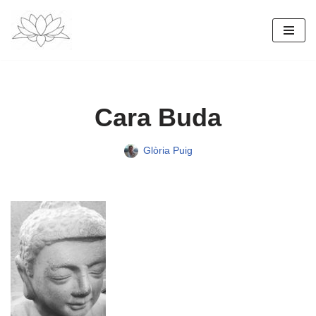
Vés
al
contingut
Cara Buda
Glòria Puig