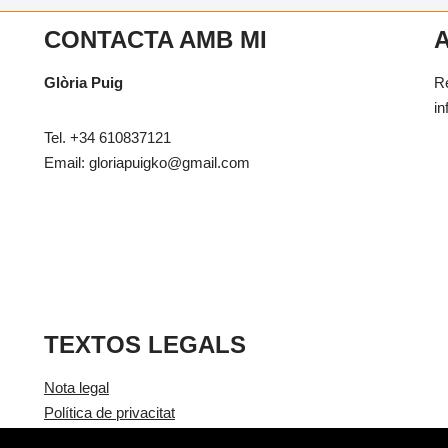
CONTACTA AMB MI
Glòria Puig
Re
in
Tel. +34 610837121
Email: gloriapuigko@gmail.com
TEXTOS LEGALS
Nota legal
Política de privacitat
Política de cookies