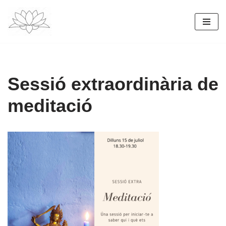
Vés
al
contingut
Sessió extraordinària de
meditació