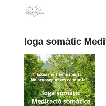
Vés
al
contingut
Ioga somàtic Medi