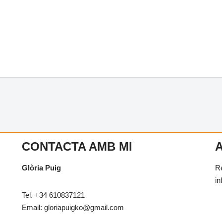
CONTACTA AMB MI
Glòria Puig
Re
in
Tel. +34 610837121
Email: gloriapuigko@gmail.com