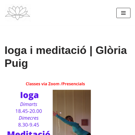
Vés
al
contingut
Ioga i meditació | Glòria
Puig